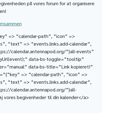
givenheden på vores forum for at organisere
en!
komsammen
ey” => “calendar-path”, “icon” =>
s”, “text” => “events.links.add-calendar”,
tps://calendar.antennapod.org/”}all-events”
yUrl(event);” data-bs-toggle=”tooltip”
ger=”manual” data-bs-title=”Link kopieret!”
l=”{“key” => “calendar-path”, “icon” =>
s”, “text” => “events.links.add-calendar”,
ps://calendar.antennapod.org/”}all-
j vores begivenheder til din kalender</a>