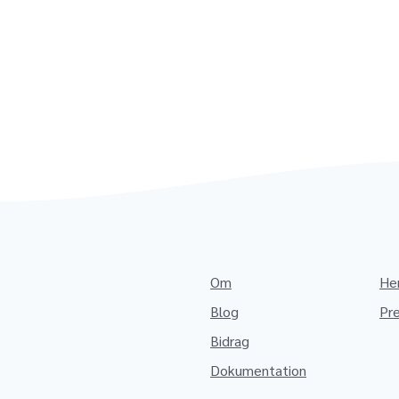
Om
He
Blog
Pr
Bidrag
Dokumentation