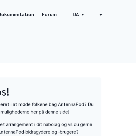
Dokumentation
Forum
DA
s!
sseret i at møde folkene bag AntennaPod? Du
e mulighederne her på denne side!
 et arrangement i dit nabolag og vil du gerne
ntennaPod-bidragydere og -brugere?