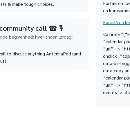
Fortæl om be
ests & make tough choices.
en komsamm
Foreslå en 
community call ☎ 🎙
<a href=”{“k
nde begivenhed: hver anden lørdag i
“calendar-plu
“url” => “ht
all to discuss anything AntennaPod (and
onclick=”cop
us!
data-bs-trig
data-copy-ur
“calendar-plu
“url” => “htt
events”>Tilfø