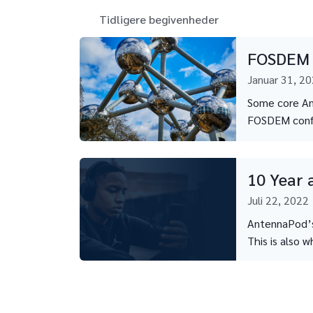
Tidligere begivenheder
FOSDEM
Januar 31, 2
Some core An
FOSDEM confe
10 Year 
Juli 22, 2022
AntennaPod’s 
This is also w