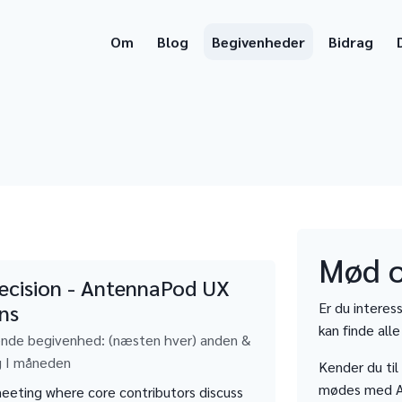
Om
Blog
Begivenheder
Bidrag
Mød o
ecision - AntennaPod UX
ons
Er du intere
kan finde all
nde begivenhed: (næsten hver) anden &
g I måneden
Kender du til
mødes med A
eeting where core contributors discuss