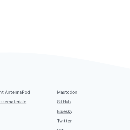
nt AntennaPod
Mastodon
essemateriale
GitHub
Bluesky
Twitter