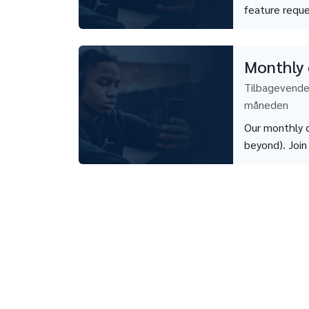
feature requ
Monthly 
Tilbagevende
måneden
Our monthly c
beyond). Join 