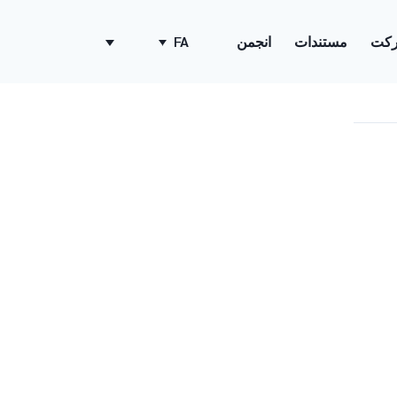
کت
مستندات
انجمن
FA