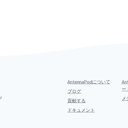
AntennaPodについて
A
ー
ブログ
ッ
メ
貢献する
ドキュメント