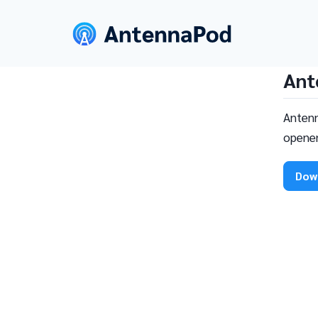
Ant
Antenn
openen
Dow