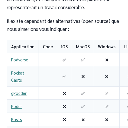
représenterait un travail considérable.
Il existe cependant des alternatives (open source) que
nous aimerions vous indiquer :
Application
Code
iOS
MacOS
Windows
L
Podverse
✅
✅
❌
Pocket
✅
❌
❌
Casts
gPodder
❌
✅
✅
Poddr
❌
✅
✅
Kasts
❌
❌
❌