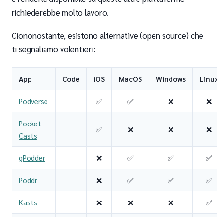
richiederebbe molto lavoro.
Ciononostante, esistono alternative (open source) che
ti segnaliamo volentieri:
App
Code
iOS
MacOS
Windows
Linu
Podverse
✅
✅
❌
❌
Pocket
✅
❌
❌
❌
Casts
gPodder
❌
✅
✅
✅
Poddr
❌
✅
✅
✅
Kasts
❌
❌
❌
✅