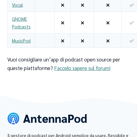
Vocal
❌
❌
❌
✅
GNOME
❌
❌
❌
✅
Podcasts
MusicPod
❌
❌
❌
✅
Vuoi consigliare un’app di podcast open source per
queste piattaforme?
Faccelo sapere sul forum!
Il gestore di podcast per Android semplice da usare, flessibile e