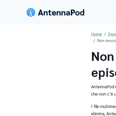
Home
Doc
Non riesco
Non 
epis
AntennaPod 
che non c’è u
I file multime
elimina, Ante