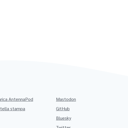
arica AntennaPod
Mastodon
tella stampa
GitHub
Bluesky
Twitter