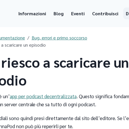
Informazioni
Blog
Eventi
Contribuisci
D
umentazione
Bug, errori e primo soccorso
 a scaricare un episodio
riesco a scaricare un
odio
è un’
app per podcast decentralizzata
. Questo significa fond
n server centrale che sa tutto di ogni podcast.
diali sono quindi presi direttamente dal sito dell’editore. Se l’e
nnaPod non può più reperirli per te.