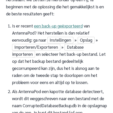
beginnen met de oplossing die het gemakkelijkst is en
de beste resultaten geeft:
Is er recent
een back-up geëxporteerd
van
AntennaPod? Het herstellen is dan relatief
eenvoudig: ga naar
Instellingen
»
Opslag
»
Importeren/Exporteren
»
Database
importeren
en selecteer het back-up bestand. Let
op dat het backup bestand gedeeltelijk
gecorrumpeerd kan zijn, dus het is alsnog aan te
raden om de tweede stap te doorlopen om het
probleem voor eens en altijd op te lossen.
Als AntennaPod een kapotte database detecteert,
wordt dit weggeschreven naar een bestand met de
naam CorruptedDatabaseBackup.db in de opslagmap
van de app. Je kunt dit bestand (of een