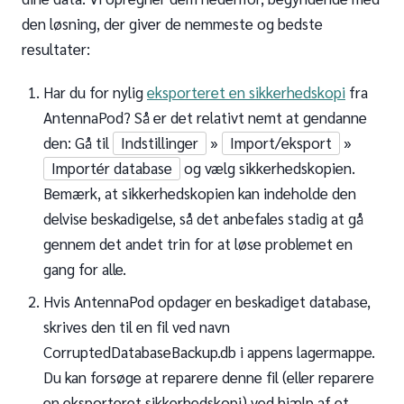
den løsning, der giver de nemmeste og bedste
resultater:
Har du for nylig
eksporteret en sikkerhedskopi
fra
AntennaPod? Så er det relativt nemt at gendanne
den: Gå til
Indstillinger
»
Import/eksport
»
Importér database
og vælg sikkerhedskopien.
Bemærk, at sikkerhedskopien kan indeholde den
delvise beskadigelse, så det anbefales stadig at gå
gennem det andet trin for at løse problemet en
gang for alle.
Hvis AntennaPod opdager en beskadiget database,
skrives den til en fil ved navn
CorruptedDatabaseBackup.db i appens lagermappe.
Du kan forsøge at reparere denne fil (eller reparere
en eksporteret sikkerhedskopi) ved hjælp af et