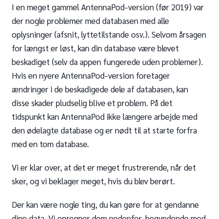
I en meget gammel AntennaPod-version (før 2019) var
der nogle problemer med databasen med alle
oplysninger (afsnit, lyttetilstande osv.). Selvom årsagen
for længst er løst, kan din database være blevet
beskadiget (selv da appen fungerede uden problemer).
Hvis en nyere AntennaPod-version foretager
ændringer i de beskadigede dele af databasen, kan
disse skader pludselig blive et problem. På det
tidspunkt kan AntennaPod ikke længere arbejde med
den ødelagte database og er nødt til at starte forfra
med en tom database.
Vi er klar over, at det er meget frustrerende, når det
sker, og vi beklager meget, hvis du blev berørt.
Der kan være nogle ting, du kan gøre for at gendanne
dine data. Vi opregner dem nedenfor, begyndende med