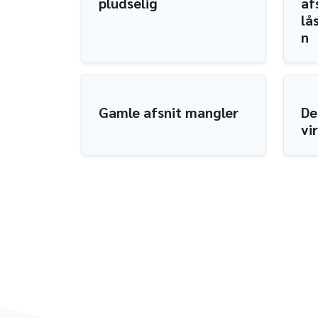
pludselig
af
lå
n
Gamle afsnit mangler
De
vi