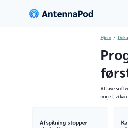
Hjem
Doku
Prog
førs
At lave softw
noget, vi kan
Afspilning stopper
Ka