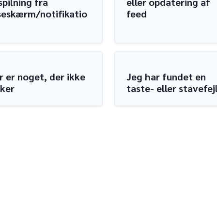
spilning fra
eller opdatering af
seskærm/notifikatio
feed
r er noget, der ikke
Jeg har fundet en
rker
taste- eller stavefej