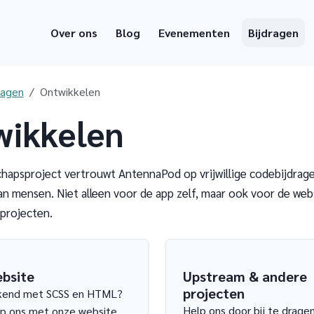
Over ons
Blog
Evenementen
Bijdragen
ragen
Ontwikkelen
wikkelen
hapsproject vertrouwt AntennaPod op vrijwillige codebijdrag
an mensen. Niet alleen voor de app zelf, maar ook voor de web
projecten.
bsite
Upstream & andere
projecten
kend met SCSS en HTML?
Help ons door bij te drage
p ons met onze website.