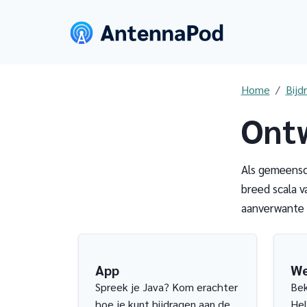
Home
Bijd
Ont
Als gemeensc
breed scala v
aanverwante 
App
We
Spreek je Java? Kom erachter
Be
hoe je kunt bijdragen aan de
Hel