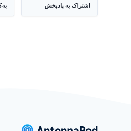
اشتراک به پادپخش
به‌