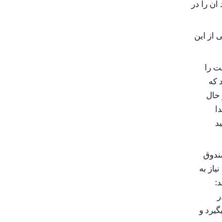
آن را در
 از این
ت را
 که
 حال
دا
د
صندوق
یاز به
د:
ر
گیرد و