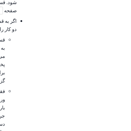
شود. قسم
صفحه
ق
اگر به ق
دو کار را
قسم
به 
می‌
پخش
برا
گزی
فقط
ورو
بار
جری
دست